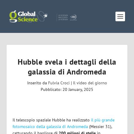
Hubble svela i dettagli della
galassia di Andromeda
Inserito da
Fulvia Croci
|
Il video del giorno
Pubblicato: 20 January, 2025
Il telescopio spaziale Hubble ha realizzato
il più grande
fotomosaico della galassia di Andromeda
(Messier 31),
catturando il bagliore d
i 200 milioni di stelle
in