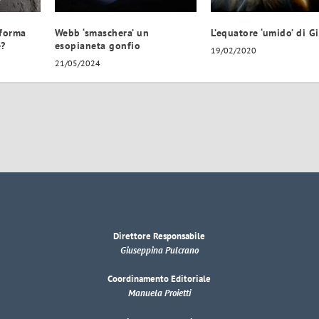
 forma
Webb ‘smaschera’ un
L’equatore ‘umido’ di G
e?
esopianeta gonfio
19/02/2020
21/05/2024
Direttore Responsabile
Giuseppina Pulcrano
Coordinamento Editoriale
Manuela Proietti