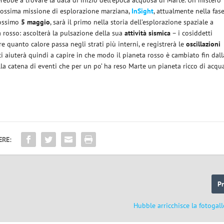
terebbe a trovare la data di inizio dell’epoca acquosa di Marte. Un mistero
prossima missione di esplorazione marziana,
InSight
, attualmente nella fas
prossimo
5 maggio
, sarà il primo nella storia dell’esplorazione spaziale a
 rosso: ascolterà la pulsazione della sua
attività
sismica
– i cosiddetti
e quanto calore passa negli strati più interni, e registrerà le
oscillazioni
ci aiuterà quindi a capire in che modo il pianeta rosso è cambiato fin dall
alla catena di eventi che per un po’ ha reso Marte un pianeta ricco di acqu
ERE:
P
Hubble arricchisce la fotogal