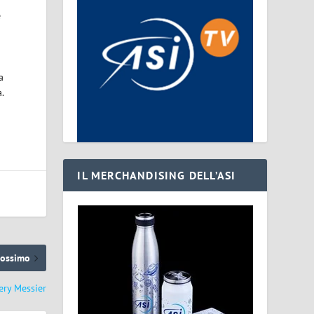
e
a
a.
IL MERCHANDISING DELL’ASI
rossimo
lery Messier