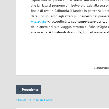
capire l’età di questa antica catena vulcanica ci aiu
che la Nasa si propone di risolvere grazie alla sua 
finale di test in California. Il lander, in partenza il 
dare uno sguardo agli
strati più nascosti
del pianeta
marsquake
–, raccoglierà le sue
temperature
per capir
del pianeta nel suo viaggio attorno al Sole. InSight 
sua nascita,
4.5 miliardi di anni fa
, fino ad arrivare 
CONDIVID
Precedente
Sfumature rosa su Giove