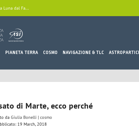
a Luna dal Fa...
O
PIANETA TERRA
COSMO
NAVIGAZIONE & TLC
ASTROPARTIC
sato di Marte, ecco perché
ito da
Giulia Bonelli
|
cosmo
bblicato: 19 March, 2018