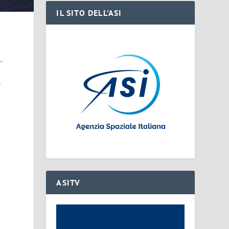
IL SITO DELL’ASI
a
à
ASITV