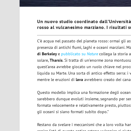
Un nuovo studio coordinato dall’Università 
rosso al vulcanesimo marziano. I risultati 
C’è acqua nel passato del pianeta rosso: ormai gli a
presenza di antichi fiumi, laghi e oceani marziani. M
di Berkeley
e
pubblicato su
Nature
collega la storia 
solare,
Tharsis
. Si tratta di un’enorme zona montuosa
quest’area avrebbe giocato un ruolo chiave nel pro
liquida su Marte. Una sorta di antico effetto serra: 
mentre le eruzioni di
lava
avrebbero creato dei canali
Questo modello implica una formazione degli ocean
sarebbero dunque evoluti insieme, segnando per sempr
formata velocemente e relativamente presto, piutto
gli oceani si siano formati subito dopo.”
Restano da svelare i meccanismi che a loro volta hann