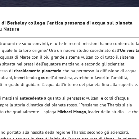
di Berkeley collega l’antica presenza di acqua sul pianeta
su Nature
stronomi ne sono convinti, e tutte le recenti missioni hanno confermato l
a quale fu la loro origine? Ora un nuovo studio coordinato dall’
Universit
acquosa di Marte con il più grande sistema vulcanico di tutto il sistema
 situata nei pressi dell’equatore marziano, e secondo gli scienziati
cesso di
riscaldamento
planetario
che ha permesso la diffusione di acqua
i vulcani, immettendo
gas
nell’atmosfera, avrebbero favorito l’umidità,
 in grado di guidare l’acqua dall’interno del pianeta fino alla superficie.
i marziani
antecedente
a quanto si pensasse: vulcani e corsi d’acqua
e la storia climatica del pianeta rosso. “Pensiamo che Tharsis si sia
sto che gradualmente – spiega
Michael
Manga
, leader dello studio – e che
o portato alla nascita della regione Tharsis: secondo gli scienziati,