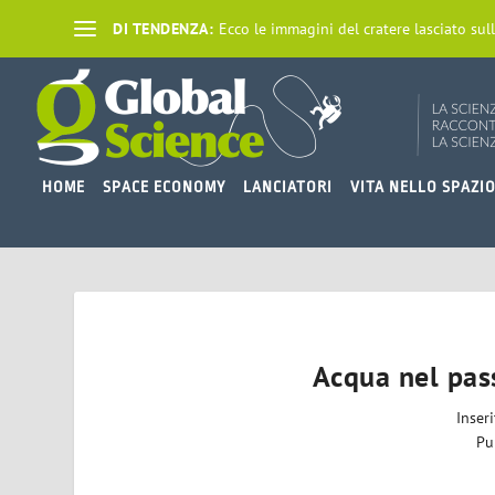
DI TENDENZA:
Ecco le immagini del cratere lasciato sull
HOME
SPACE ECONOMY
LANCIATORI
VITA NELLO SPAZI
Acqua nel pas
Inser
Pu