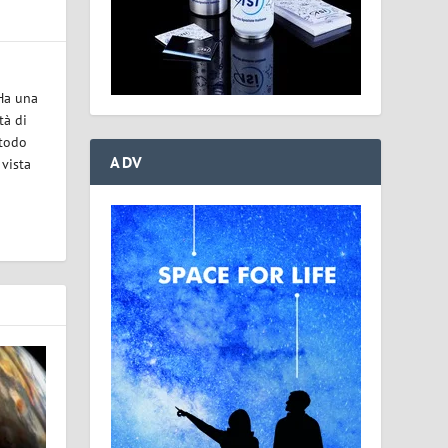
 Ha una
tà di
etodo
ADV
 vista