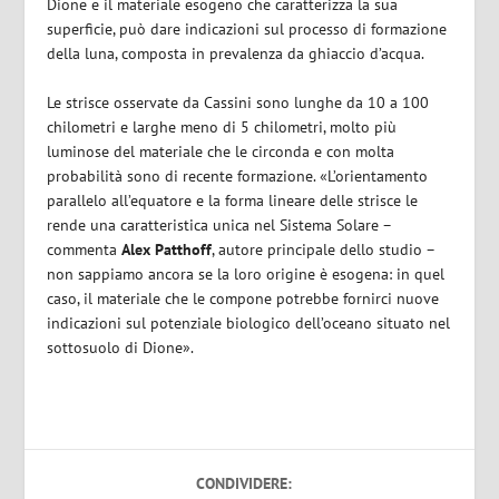
Dione e il materiale esogeno che caratterizza la sua
superficie, può dare indicazioni sul processo di formazione
della luna, composta in prevalenza da ghiaccio d’acqua.
Le strisce osservate da Cassini sono lunghe da 10 a 100
chilometri e larghe meno di 5 chilometri, molto più
luminose del materiale che le circonda e con molta
probabilità sono di recente formazione. «L’orientamento
parallelo all’equatore e la forma lineare delle strisce le
rende una caratteristica unica nel Sistema Solare –
commenta
Alex Patthoff
, autore principale dello studio –
non sappiamo ancora se la loro origine è esogena: in quel
caso, il materiale che le compone potrebbe fornirci nuove
indicazioni sul potenziale biologico dell’oceano situato nel
sottosuolo di Dione».
CONDIVIDERE: