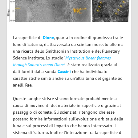
La superficie di
Dione
, quarta in ordine di grandezza tra le
lune di Saturno, è attraversata da scie luminose: lo afferma
una ricerca dello Smithsonian Institution e del Planetary
Science Institute. Lo studio ‘
Mysterious linear features
through Saturn’s moon Dione
’
è stato realizzato grazia ai
dati forniti dalla sonda
Cassini
che ha individuato
caratteristiche simili anche su un’altra luna del gigante ad
anelli,
Rea
.
Queste lunghe strisce si sono formate probabilmente a
causa di movimenti del materiale in superficie o grazie al
passaggio di comete. Gli scienziati ritengono che esse
possano fornire informazioni sull’evoluzione orbitale della
luna e sui processi di impatto che hanno interessato il
sistema di Saturno. Inoltre l’interazione tra la superficie di