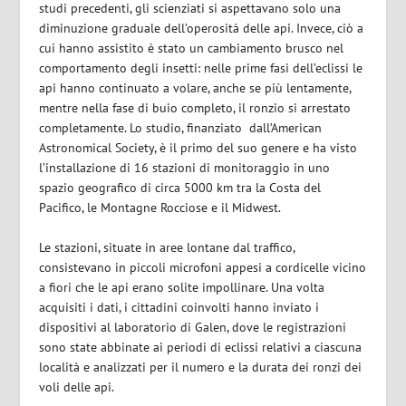
studi precedenti, gli scienziati si aspettavano solo una
diminuzione graduale dell’operosità delle api. Invece, ciò a
cui hanno assistito è stato un cambiamento brusco nel
comportamento degli insetti: nelle prime fasi dell’eclissi le
api hanno continuato a volare, anche se più lentamente,
mentre nella fase di buio completo, il ronzio si arrestato
completamente. Lo studio, finanziato dall’American
Astronomical Society, è il primo del suo genere e ha visto
l’installazione di 16 stazioni di monitoraggio in uno
spazio geografico di circa 5000 km tra la Costa del
Pacifico, le Montagne Rocciose e il Midwest.
Le stazioni, situate in aree lontane dal traffico,
consistevano in piccoli microfoni appesi a cordicelle vicino
a fiori che le api erano solite impollinare. Una volta
acquisiti i dati, i cittadini coinvolti hanno inviato i
dispositivi al laboratorio di Galen, dove le registrazioni
sono state abbinate ai periodi di eclissi relativi a ciascuna
località e analizzati per il numero e la durata dei ronzi dei
voli delle api.