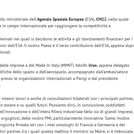
llo ministeriale dell’
Agenzia Spaziale Europea
(ESA),
CM22
, nella quale
ea in campo internazionale per raggiungere la competitività e
ennali nei quali si decidono le attività e gli stanziamenti finanziari per i
nni dell’ESA. Il nostro Paese è il terzo contributore dell’ESA, appena dop
ionali.
 delle Imprese e del Made In Italy (MIMIT) Adolfo
Urso
, appena delegato
litiche dello spazio e dell’aerospazio, accompagnato dall’ambasciatore
presso le organizzazioni internazionali a Parigi e dal presidente
.
intensi lavori e anche di consultazioni bilaterali con i principali partner,
 essere e su quelli futuri. Possiamo dirci, in conclusione, soddisfatti
ll’innovazione e dell’intera filiera industriale fatta sia di grandi imprese,
orgogliosi, delle nostre PMI, particolarmente innovative. Siamo inoltre
congiunta firmata ieri con i miei omologhi di Francia e Germania e dei
tivi partner, tra i quali questa mattina il ministro Le Maire, si è imboccata