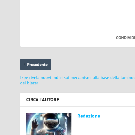
CONDIVID
Precedente
Ixpe rivela nuovi indizi sui meccanismi alla base della luminos
dei blazar
CIRCA L'AUTORE
Redazione