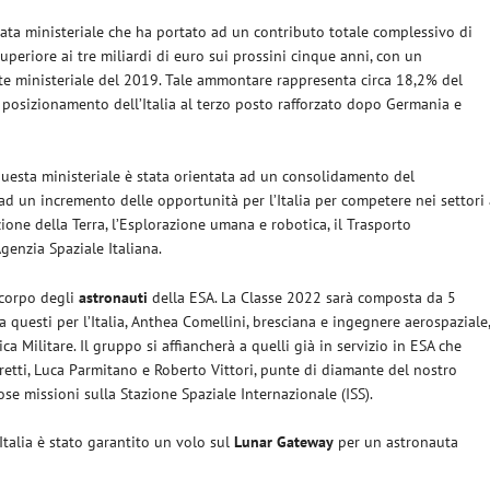
nata ministeriale che ha portato ad un contributo totale complessivo di
uperiore ai tre miliardi di euro sui prossini cinque anni, con un
te ministeriale del 2019. Tale ammontare rappresenta circa 18,2% del
 posizionamento dell’Italia al terzo posto rafforzato dopo Germania e
 questa ministeriale è stata orientata ad un consolidamento del
 un incremento delle opportunità per l’Italia per competere nei settori 
vazione della Terra, l’Esplorazione umana e robotica, il Trasporto
genzia Spaziale Italiana.
 corpo degli
astronauti
della ESA. La Classe 2022 sarà composta da 5
a questi per l’Italia, Anthea Comellini, bresciana e ingegnere aerospaziale
a Militare. Il gruppo si affiancherà a quelli già in servizio in ESA che
oretti, Luca Parmitano e Roberto Vittori, punte di diamante del nostro
e missioni sulla Stazione Spaziale Internazionale (ISS).
Italia è stato garantito un volo sul
Lunar Gateway
per un astronauta