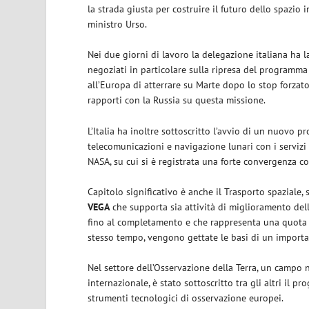
la strada giusta per costruire il futuro dello spazio 
ministro Urso.
Nei due giorni di lavoro la delegazione italiana ha 
negoziati in particolare sulla ripresa del programma
all’Europa di atterrare su Marte dopo lo stop forzat
rapporti con la Russia su questa missione.
L’Italia ha inoltre sottoscritto l’avvio di un nuovo 
telecomunicazioni e navigazione lunari con i serviz
NASA, su cui si è registrata una forte convergenza c
Capitolo significativo è anche il Trasporto spaziale,
VEGA
che supporta sia attività di miglioramento dell
fino al completamento e che rappresenta una quota s
stesso tempo, vengono gettate le basi di un importante
Nel settore dell’Osservazione della Terra, un campo n
internazionale, è stato sottoscritto tra gli altri il 
strumenti tecnologici di osservazione europei.