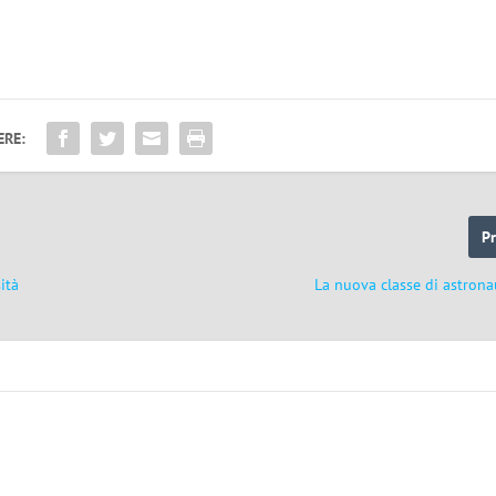
ERE:
P
ità
La nuova classe di astrona