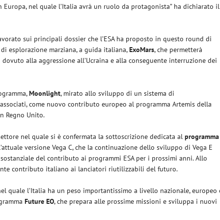
in Europa, nel quale l’Italia avrà un ruolo da protagonista” ha dichiarato il
lavorato sui principali dossier che l’ESA ha proposto in questo round di
 di esplorazione marziana, a guida italiana,
ExoMars
, che permetterà
o dovuto alla aggressione all’Ucraina e alla conseguente interruzione dei
programma,
Moonlight
, mirato allo sviluppo di un sistema di
i associati, come nuovo contributo europeo al programma Artemis della
on Regno Unito.
 settore nel quale si è confermata la sottoscrizione dedicata al
programma
’attuale versione Vega C, che la continuazione dello sviluppo di Vega E
ostanziale del contributo ai programmi ESA per i prossimi anni. Allo
 contributo italiano ai lanciatori riutilizzabili del futuro.
el quale l’Italia ha un peso importantissimo a livello nazionale, europeo 
programma
Future EO
, che prepara alle prossime missioni e sviluppa i nuovi