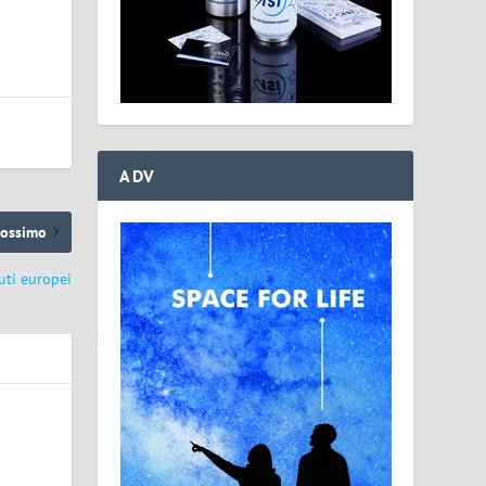
ADV
rossimo
uti europei