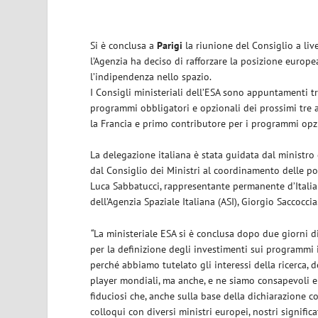
Si è conclusa a
Parigi
la riunione del Consiglio a live
l’Agenzia ha deciso di rafforzare la posizione europ
l’indipendenza nello spazio.
I Consigli ministeriali dell’ESA sono appuntamenti tri
programmi obbligatori e opzionali dei prossimi tre a
la Francia e primo contributore per i programmi opz
La delegazione italiana è stata guidata dal ministro
dal Consiglio dei Ministri al coordinamento delle po
Luca Sabbatucci, rappresentante permanente d’Italia 
dell’Agenzia Spaziale Italiana (ASI), Giorgio Saccoccia
“
La ministeriale ESA si è conclusa dopo due giorni di 
per la definizione degli investimenti sui programmi in
perché abbiamo tutelato gli interessi della ricerca, de
player mondiali, ma anche, e ne siamo consapevoli e 
fiduciosi che, anche sulla base della dichiarazione 
colloqui con diversi ministri europei, nostri significa