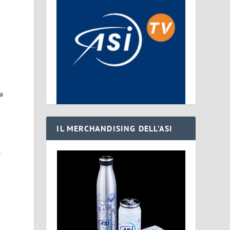
a
IL MERCHANDISING DELL’ASI
,