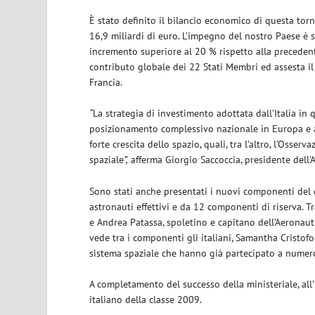
È stato definito il bilancio economico di questa tor
16,9 miliardi di euro. L’impegno del nostro Paese è s
incremento superiore al 20 % rispetto alla preceden
contributo globale dei 22 Stati Membri ed assesta il
Francia.
“
La strategia di investimento adottata dall’Italia in
posizionamento complessivo nazionale in Europa e ad
forte crescita dello spazio, quali, tra l’altro, l’Osser
spaziale
”,
afferma Giorgio Saccoccia, presidente dell’A
Sono stati anche presentati i nuovi componenti del
astronauti effettivi e da 12 componenti di riserva. Tr
e Andrea Patassa, spoletino e capitano dell’Aeronautic
vede tra i componenti gli italiani, Samantha Cristof
sistema spaziale che hanno già partecipato a numeros
A completamento del successo della ministeriale, all’
italiano della classe 2009.