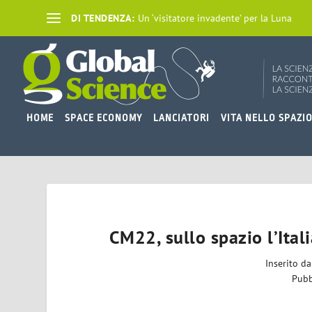
DI TENDENZA:
Un ‘visitatore invadente’ per la Luna
HOME
SPACE ECONOMY
LANCIATORI
VITA NELLO SPAZI
CM22, sullo spazio l’Ital
Inserito d
Pubb