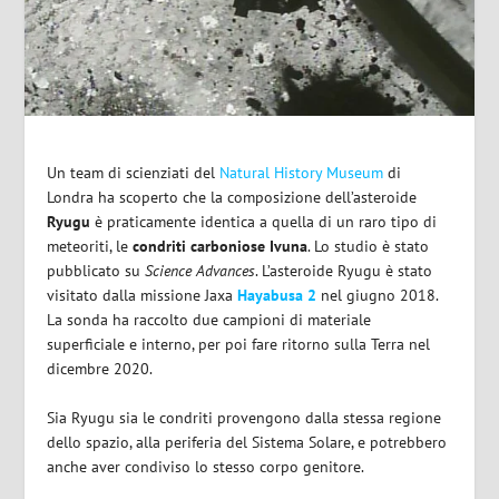
Un team di scienziati del
Natural History Museum
di
Londra ha scoperto che la composizione dell’asteroide
Ryugu
è praticamente identica a quella di un raro tipo di
meteoriti, le
condriti carboniose Ivuna
. Lo studio è stato
pubblicato su
Science Advances
. L’asteroide Ryugu è stato
visitato dalla missione Jaxa
Hayabusa 2
nel giugno 2018.
La sonda ha raccolto due campioni di materiale
superficiale e interno, per poi fare ritorno sulla Terra nel
dicembre 2020.
Sia Ryugu sia le condriti provengono dalla stessa regione
dello spazio, alla periferia del Sistema Solare, e potrebbero
anche aver condiviso lo stesso corpo genitore.