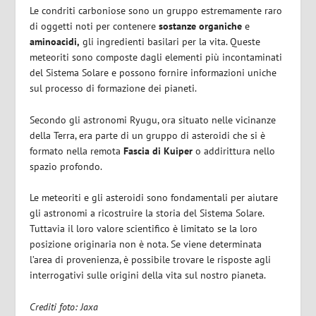
Le condriti carboniose sono un gruppo estremamente raro
di oggetti noti per contenere
sostanze organiche
e
aminoacidi,
gli ingredienti basilari per la vita. Queste
meteoriti sono composte dagli elementi più incontaminati
del Sistema Solare e possono fornire informazioni uniche
sul processo di formazione dei pianeti.
Secondo gli astronomi Ryugu, ora situato nelle vicinanze
della Terra, era parte di un gruppo di asteroidi che si è
formato nella remota
Fascia di Kuiper
o addirittura nello
spazio profondo.
Le meteoriti e gli asteroidi sono fondamentali per aiutare
gli astronomi a ricostruire la storia del Sistema Solare.
Tuttavia il loro valore scientifico è limitato se la loro
posizione originaria non è nota. Se viene determinata
l’area di provenienza, è possibile trovare le risposte agli
interrogativi sulle origini della vita sul nostro pianeta.
Crediti foto: Jaxa