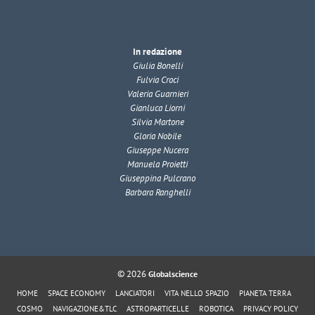
In redazione
Giulia Bonelli
Fulvia Croci
Valeria Guarnieri
Gianluca Liorni
Silvia Martone
Gloria Nobile
Giuseppe Nucera
Manuela Proietti
Giuseppina Pulcrano
Barbara Ranghelli
© 2026
Globalscience
HOME
SPACE ECONOMY
LANCIATORI
VITA NELLO SPAZIO
PIANETA TERRA
COSMO
NAVIGAZIONE&TLC
ASTROPARTICELLE
ROBOTICA
PRIVACY POLICY