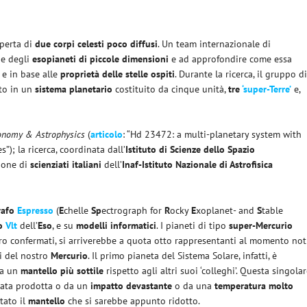
operta di
due corpi celesti poco diffusi
. Un team internazionale di
e degli
esopianeti di piccole dimensioni
e ad approfondire come essa
e in base alle
proprietà delle stelle ospiti
. Durante la ricerca, il gruppo d
to in un
sistema planetario
costituito da cinque unità,
tre
‘super-Terre’
e,
onomy & Astrophysics
(
articolo
: “Hd 23472: a multi-planetary system with
); la ricerca, coordinata dall’
Istituto di Scienze dello Spazio
zione di
scienziati italiani
dell’
Inaf-Istituto Nazionale di Astrofisica
rafo
Espresso
(
E
chelle
Sp
ectrograph for
R
ocky
E
xoplanet- and
S
table
io
Vlt
dell’
Eso
, e su
modelli informatici
. I pianeti di tipo
super-Mercurio
ero confermati, si arriverebbe a quota otto rappresentanti al momento not
i del nostro
Mercurio
. Il primo pianeta del Sistema Solare, infatti, è
a un
mantello più sottile
rispetto agli altri suoi ‘colleghi’. Questa singola
stata prodotta o da un
impatto devastante
o da una
temperatura molto
tato il
mantello
che si sarebbe appunto ridotto.