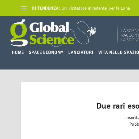
DI TENDENZA:
Un ‘visitatore invadente’ per la Luna
HOME
SPACE ECONOMY
LANCIATORI
VITA NELLO SPAZI
Due rari eso
Inseri
Pubb