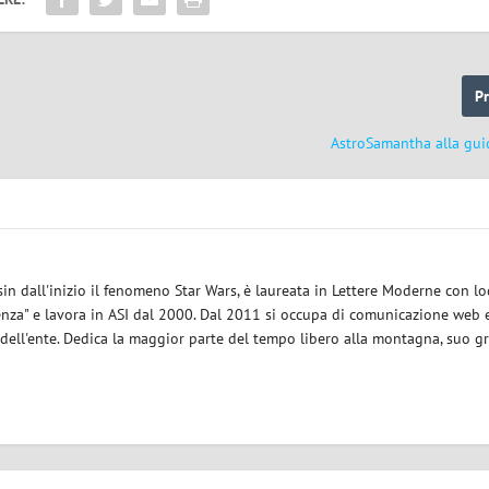
P
AstroSamantha alla guid
sin dall'inizio il fenomeno Star Wars, è laureata in Lettere Moderne con l
enza" e lavora in ASI dal 2000. Dal 2011 si occupa di comunicazione web e
 dell'ente. Dedica la maggior parte del tempo libero alla montagna, suo g