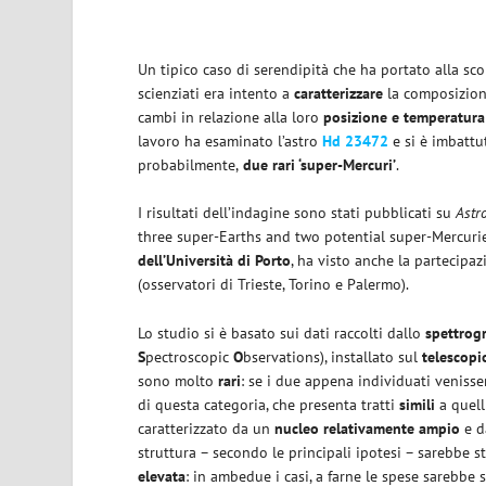
Un tipico caso di serendipità che ha portato alla sc
scienziati era intento a
caratterizzare
la composizion
cambi in relazione alla loro
posizione e temperatura
lavoro ha esaminato l’astro
Hd 23472
e si è imbattu
probabilmente,
due rari ‘super-Mercuri’
.
I risultati dell’indagine sono stati pubblicati su
Astr
three super-Earths and two potential super-Mercuries”
dell’Università di Porto
, ha visto anche la partecipa
(osservatori di Trieste, Torino e Palermo).
Lo studio si è basato sui dati raccolti dallo
spettrog
S
pectroscopic
O
bservations), installato sul
telescop
sono molto
rari
: se i due appena individuati veniss
di questa categoria, che presenta tratti
simili
a quell
caratterizzato da un
nucleo relativamente ampio
e d
struttura – secondo le principali ipotesi – sarebbe 
elevata
: in ambedue i casi, a farne le spese sarebbe s