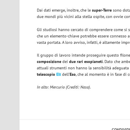
Dai dati emerge, inoltre, che le
super-Terre
sono dota
due mondi più vicini alla stella ospite, con ovvie c
Gli studiosi hanno cercato di comprendere come si 
che un elemento-chiave potrebbe essere connesso a
vasta portata. A loro avviso, infatti, è altamente im
Il gruppo di lavoro intende proseguire questo filone 
composizione
dei
due rari esopianeti
. Dato che am
attuali strumenti non hanno la sensibilità adeguata a
telescopio
Elt
dell’
Eso
, che al momento è in fase di 
In alto: Mercurio (Crediti: Nasa).
CONDIVID