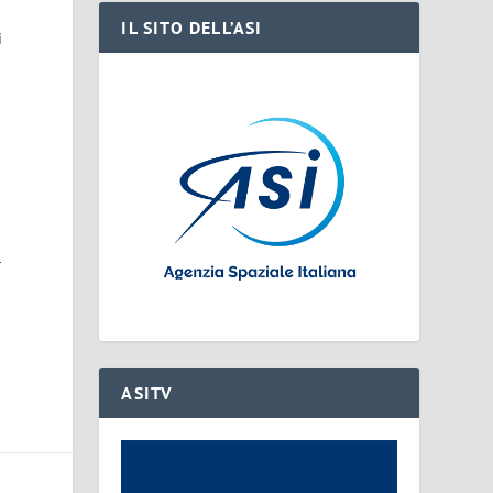
IL SITO DELL’ASI
i
l
ASITV