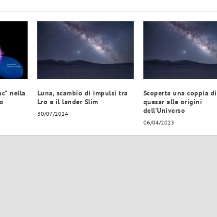
c” nella
Luna, scambio di impulsi tra
Scoperta una coppia di
po
Lro e il lander Slim
quasar alle origini
dell’Universo
30/07/2024
06/04/2023