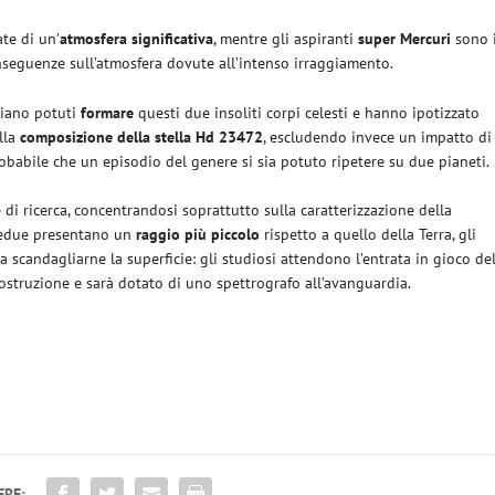
te di un’
atmosfera significativa
, mentre gli aspiranti
super Mercuri
sono 
onseguenze sull’atmosfera dovute all’intenso irraggiamento.
siano potuti
formare
questi due insoliti corpi celesti e hanno ipotizzato
lla
composizione della stella Hd 23472
, escludendo invece un impatto di
probabile che un episodio del genere si sia potuto ripetere su due pianeti.
di ricerca, concentrandosi soprattutto sulla caratterizzazione della
bedue presentano un
raggio più piccolo
rispetto a quello della Terra, gli
 scandagliarne la superficie: gli studiosi attendono l’entrata in gioco de
costruzione e sarà dotato di uno spettrografo all’avanguardia.
ERE: