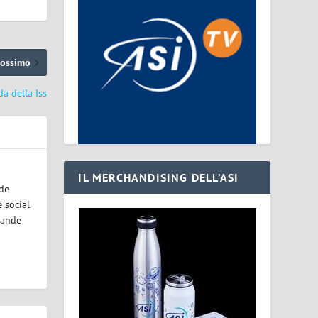
rossimo
a della Iss
IL MERCHANDISING DELL’ASI
ode
 social
rande