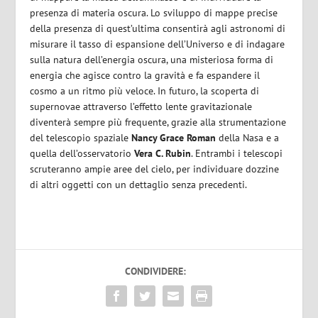
presenza di materia oscura. Lo sviluppo di mappe precise
della presenza di quest’ultima consent
irà
agli astronomi di
misurare il tasso di espansione dell’Universo e di indagare
sulla natura dell’energia oscura, una misteriosa forma di
energia che agisce contro la gravità e fa espandere il
cosmo a un ritmo più veloce. In futuro
,
la scoperta di
supernovae attraverso l’effetto lente gravitazionale
diventerà sempre più frequente
,
grazi
e
alla strumentazione
del telescopio spaziale
Nancy Grace Roman
della Nasa e a
quella dell’osservatorio
Vera C. Rubin
. Entrambi i telescopi
scruteranno ampie aree del cielo, per individuare dozzine
di altri oggetti con un dettaglio senza precedenti.
CONDIVIDERE: