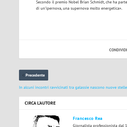
Secondo il premio Nobel Brian Schmidt, che ha parte
di un’ipernova, una supernova molto energetica».
CONDIVID
Precedente
In alcuni incontri ravvicinati tra galassie nascono nuove stell
CIRCA L'AUTORE
Francesco Rea
Giornalista professionista dal 