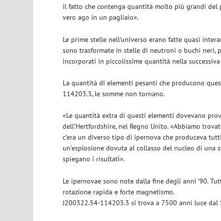
il fatto che contenga quantità molto più grandi del p
vero ago in un pagliaio».
Le prime stelle nell’universo erano fatte quasi inter
sono trasformate in stelle di neutroni o buchi neri,
incorporati in piccolissime quantità nella successiva 
La quantità di elementi pesanti che producono quest
114203.3, le somme non tornano.
«Le quantità extra di questi elementi dovevano prov
dell’Hertfordshire, nel Regno Unito. «Abbiamo trovat
c’era un diverso tipo di ipernova che produceva tutt
un’esplosione dovuta al collasso del nucleo di una st
spiegano i risultati».
Le ipernovae sono note dalla fine degli anni ’90. Tu
rotazione rapida e forte magnetismo.
J200322.54-114203.3 si trova a 7500 anni luce dal So