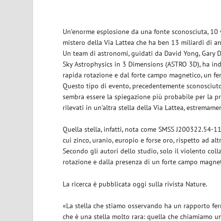
Un’enorme esplosione da una fonte sconosciuta, 10 
mistero della Via Lattea che ha ben 13 miliardi di an
Un team di astronomi, guidati da David Yong, Gary D
Sky Astrophysics in 3 Dimensions (ASTRO 3D), ha indi
rapida rotazione e dal forte campo magnetico, un f
Questo tipo di evento, precedentemente sconosciuto
sembra essere la spiegazione più probabile per la pr
rilevati in un’altra stella della Via Lattea, estremame
Quella stella, infatti, nota come SMSS J200322.54-114
cui zinco, uranio, europio e forse oro, rispetto ad alt
Secondo gli autori dello studio, solo il violento colla
rotazione e dalla presenza di un forte campo magneti
La ricerca è pubblicata oggi sulla rivista Nature.
«La stella che stiamo osservando ha un rapporto ferro
che è una stella molto rara: quella che chiamiamo un