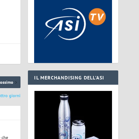
IL MERCHANDISING DELL’ASI
rossimo
attro giorni
e che