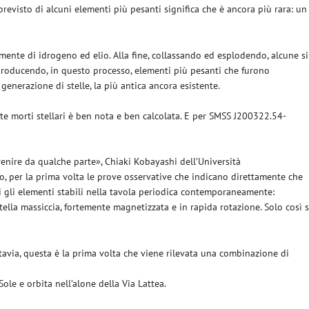
revisto di alcuni elementi più pesanti significa che è ancora più rara: un
amente di idrogeno ed elio. Alla fine, collassando ed esplodendo, alcune si
 producendo, in questo processo, elementi più pesanti che furono
generazione di stelle, la più antica ancora esistente.
e morti stellari è ben nota e ben calcolata. E per SMSS J200322.54-
enire da qualche parte», Chiaki Kobayashi dell’Università
o, per la prima volta le prove osservative che indicano direttamente che
i gli elementi stabili nella tavola periodica contemporaneamente:
ella massiccia, fortemente magnetizzata e in rapida rotazione. Solo così s
ttavia, questa è la prima volta che viene rilevata una combinazione di
le e orbita nell’alone della Via Lattea.