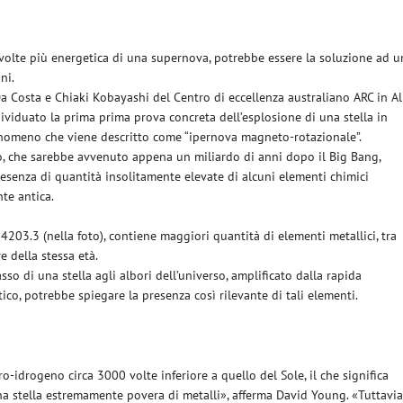
volte più energetica di una supernova, potrebbe essere la soluzione ad u
ni.
a Costa e Chiaki Kobayashi del Centro di eccellenza australiano ARC in Al
viduato la prima prima prova concreta dell’esplosione di una stella in
enomeno che viene descritto come “ipernova magneto-rotazionale”.
, che sarebbe avvenuto appena un miliardo di anni dopo il Big Bang,
esenza di quantità insolitamente elevate di alcuni elementi chimici
nte antica.
203.3 (nella foto), contiene maggiori quantità di elementi metallici, tra
re della stessa età.
sso di una stella agli albori dell’universo, amplificato dalla rapida
co, potrebbe spiegare la presenza così rilevante di tali elementi.
-idrogeno circa 3000 volte inferiore a quello del Sole, il che significa
a stella estremamente povera di metalli», afferma David Young. «Tuttavia