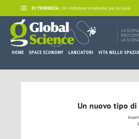
DI TENDENZA:
Un ‘visitatore invadente’ per la Luna
HOME
SPACE ECONOMY
LANCIATORI
VITA NELLO SPAZI
Un nuovo tipo di 
Inser