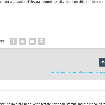
cipato allo studio «l’elevata abbondanza di zinco è un chiaro indicatore
ERE:
P
e
Per la Cina tre lanci di successo in qu
1994 ha lavorato per diverse testate nazionali, stampa, radio e video, oltr