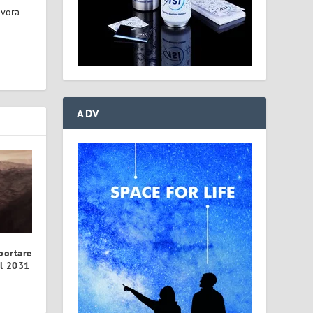
avora
ADV
portare
el 2031