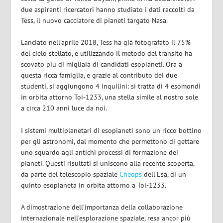
due aspiranti ricercatori hanno studiato i dati raccolti da
Tess, il nuovo cacciatore di pianeti targato Nasa.
Lanciato nell’aprile 2018, Tess ha già fotografato il 75%
del cielo stellato, e utilizzando il metodo del transito ha
scovato più di migliaia di candidati esopianeti. Ora a
questa ricca famiglia, e grazie al contributo dei due
studenti, si aggiungono 4 inquilini: si tratta di 4 esomondi
in orbita attorno Toi-1233, una stella simile al nostro sole
a circa 210 anni luce da noi.
I sistemi multiplanetari di esopianeti sono un ricco bottino
per gli astronomi, dal momento che permettono di gettare
uno sguardo agli antichi processi di formazione dei
pianeti. Questi risultati si uniscono alla recente scoperta,
da parte del telescopio spaziale
Cheops
dell’Esa, di un
quinto esopianeta in orbita attorno a Toi-1233.
A dimostrazione dell’importanza della collaborazione
internazionale nell’esplorazione spaziale, resa ancor più