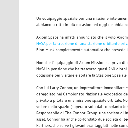
Un equipaggio spaziale per una missione interament
abbiamo scritto in più occasioni ed oggi ne abbiamo
Axiom Space ha infatti annunciato che il volo Axiom
NASA per la creazione di una stazione orbitante priv
Elon Musk completamente automatica che prevede l’
Non che l’equipaggio di Axium Mission sia privo di e
NASA in pensione che ha trascorso quasi 260 giorni in
occasione per visitare e abitare la Stazione Spaziale
Con lui Larry Connor, un imprenditore immobiliare e 
gareggiato nel Campionato Nazionale Acrobatico degli
privato a pilotare una missione spaziale orbitale. 
volare nello spazio (superato solo dal compianto John
Responsabile di The Connor Group, una società di inv
asset, Connor ha anche co-fondato due società di 
Partners, che serve i giovani svantaggiati nelle co