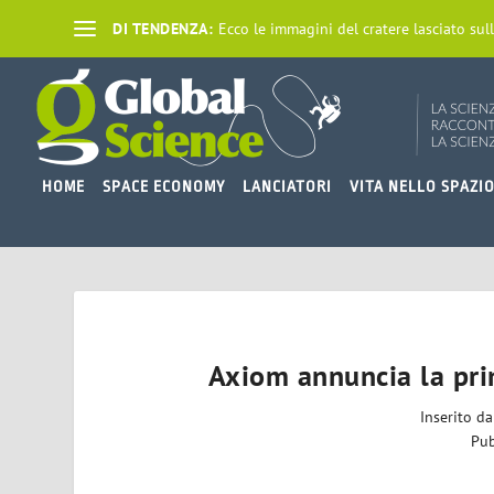
DI TENDENZA:
Ecco le immagini del cratere lasciato sull
HOME
SPACE ECONOMY
LANCIATORI
VITA NELLO SPAZI
Axiom annuncia la pri
Inserito d
Pub