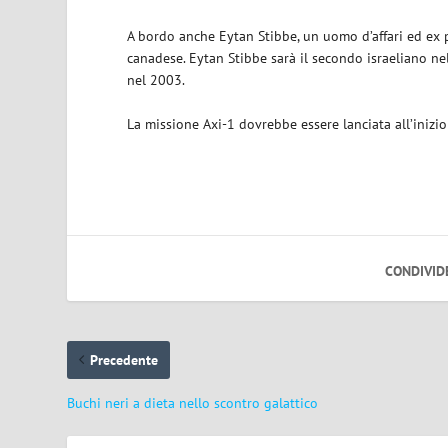
A bordo anche Eytan Stibbe, un uomo d’affari ed ex pi
canadese. Eytan Stibbe sarà il secondo israeliano n
nel 2003.
La missione Axi-1 dovrebbe essere lanciata all’iniz
CONDIVID
Precedente
Buchi neri a dieta nello scontro galattico