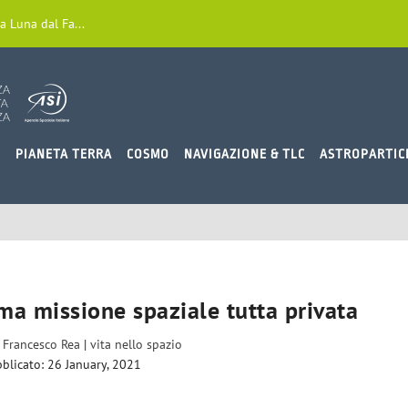
a Luna dal Fa...
O
PIANETA TERRA
COSMO
NAVIGAZIONE & TLC
ASTROPARTIC
ma missione spaziale tutta privata
a
Francesco Rea
|
vita nello spazio
blicato: 26 January, 2021