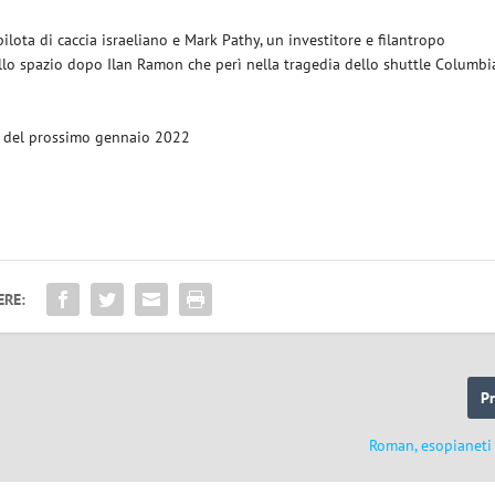
lota di caccia israeliano e Mark Pathy, un investitore e filantropo
ello spazio dopo Ilan Ramon che perì nella tragedia dello shuttle Columbi
io del prossimo gennaio 2022
ERE:
P
Roman, esopianeti