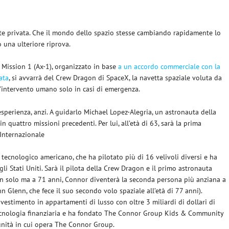
e privata. Che il mondo dello spazio stesse cambiando rapidamente lo
 una ulteriore riprova.
 Mission 1 (Ax-1), organizzato in base
a un accordo commerciale con la
ata
, si avvarrà del Crew Dragon di SpaceX, la navetta spaziale voluta da
intervento umano solo in casi di emergenza.
sperienza, anzi. A guidarlo Michael Lopez-Alegria, un astronauta della
 quattro missioni precedenti. Per lui, all’età di 63, sarà la prima
 Internazionale
tecnologico americano, che ha pilotato più di 16 velivoli diversi e ha
 Stati Uniti. Sarà il pilota della Crew Dragon e il primo astronauta
Non solo ma a 71 anni, Connor diventerà la seconda persona più anziana a
 Glenn, che fece il suo secondo volo spaziale all’età di 77 anni).
estimento in appartamenti di lusso con oltre 3 miliardi di dollari di
tecnologia finanziaria e ha fondato The Connor Group Kids & Community
munità in cui opera The Connor Group.