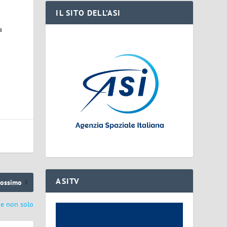
IL SITO DELL’ASI
a
ASITV
rossimo
 e non solo