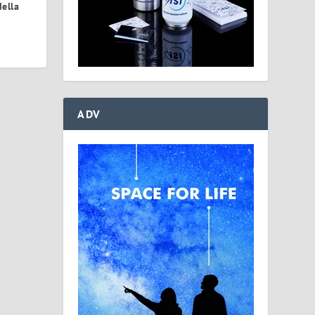
della
ADV