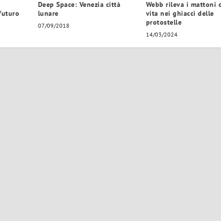
Deep Space: Venezia città
Webb rileva i mattoni 
 futuro
lunare
vita nei ghiacci delle
protostelle
07/09/2018
14/03/2024