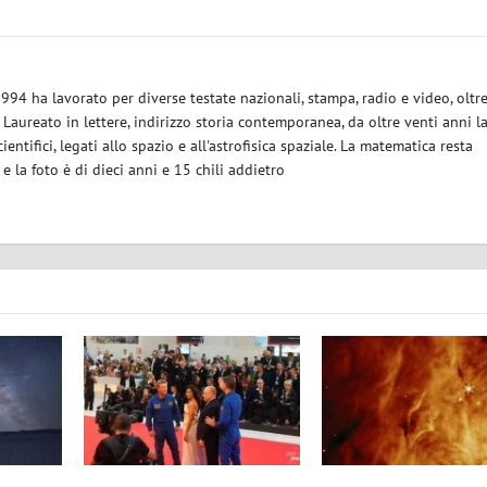
1994 ha lavorato per diverse testate nazionali, stampa, radio e video, oltr
. Laureato in lettere, indirizzo storia contemporanea, da oltre venti anni l
ientifici, legati allo spazio e all'astrofisica spaziale. La matematica resta
la foto è di dieci anni e 15 chili addietro