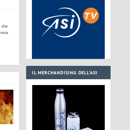
e che
avora
IL MERCHANDISING DELL’ASI