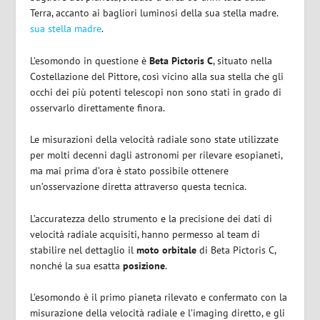
Terra, accanto ai bagliori luminosi della sua stella madre.
sua stella madre
.
L’esomondo in questione è
Beta Pictoris C
, situato nella
Costellazione del Pittore, così vicino alla sua stella che gli
occhi dei più potenti telescopi non sono stati in grado di
osservarlo direttamente finora.
Le misurazioni della velocità radiale sono state utilizzate
per molti decenni dagli astronomi per rilevare esopianeti,
ma mai prima d’ora è stato possibile ottenere
un’osservazione diretta attraverso questa tecnica.
L’accuratezza dello strumento e la precisione dei dati di
velocità radiale acquisiti, hanno permesso al team di
stabilire nel dettaglio il
moto orbitale
di Beta Pictoris C,
nonché la sua esatta
posizione
.
L’esomondo è il primo pianeta rilevato e confermato con la
misurazione della velocità radiale e l’imaging diretto, e gli