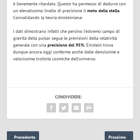
è lievemente ritardato. Questo ha permesso di dedurre con
un elevatissimo livello di precisione il
moto della stella
.
Convalidando la teoria einsteiniana:
i dati dimostrano infatti che persino l’estremo campo di
gravità della pulsar segue le previsioni della relatività
generale con una
precisione del 95%
. Einstein trova
dunque ancora oggi conferme anche dalle densissime e
velocissime trottole cosmiche dell’universo.
CONDIVIDERE:
Precedente
Prossimo