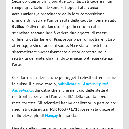
Secondo questo principio, due corpi lasciati cadere in un
campo gravitazionale sono sottoposti alla
stessa
accelerazione
, a prescindere dalla loro composizione. Il
primo a dimostrare l’universalità della caduta libera è stato
Galileo
: è diventato famoso l’esperimento in cui lo
scienziato toscano lasciò cadere due oggetti di masse
differenti dalla
Torre di Pisa
, proprio per dimostrare il loro
atterraggio simultaneo al suolo. Ma è stato Einstein a
sistematizzare successivamente questo concetto nella
relatività generale, chiamandolo
principio di equivalenza
forte
.
Così forte da valere anche per oggetti celesti estremi come
le pulsar. Il nuovo studio,
pubblicato su
Astronomy and
Astrophysics
, dimostra che anche nel caso delle stelle di
neutroni super veloci l’universalità della caduta libera
resta corretta. Gli scienziati hanno analizzato in particolare
i segnali della
pulsar PSR J0337+1715
, osservata grazie al
radiotelescopio di
Nançay
in Francia.
Questa stella di neutroni ha un nucleo che corrisponde a