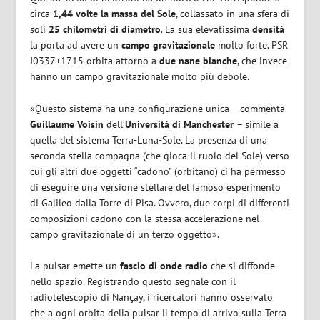
circa
1,44 volte la massa del Sole
, collassato in una sfera di
soli
25 chilometri di diametro
. La sua elevatissima
densità
la porta ad avere un
campo
gravitazionale
molto forte. PSR
J0337+1715 orbita attorno a
due nane bianche
, che invece
hanno un campo gravitazionale molto più debole.
«Questo sistema ha una configurazione unica – commenta
Guillaume
Voisin
dell’
Università di Manchester
– simile a
quella del sistema Terra-Luna-Sole. La presenza di una
seconda stella compagna (che gioca il ruolo del Sole) verso
cui gli altri due oggetti “cadono” (orbitano) ci ha permesso
di eseguire una versione stellare del famoso esperimento
di Galileo dalla Torre di Pisa. Ovvero, due corpi di differenti
composizioni cadono con la stessa accelerazione nel
campo gravitazionale di un terzo oggetto».
La pulsar emette un
fascio di onde radio
che si diffonde
nello spazio. Registrando questo segnale con il
radiotelescopio di Nançay, i ricercatori hanno osservato
che a ogni orbita della pulsar il tempo di arrivo sulla Terra