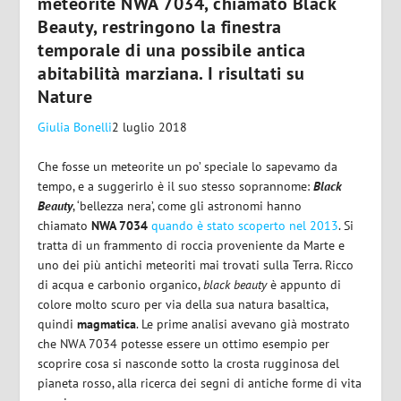
meteorite NWA 7034, chiamato Black
Beauty, restringono la finestra
temporale di una possibile antica
abitabilità marziana. I risultati su
Nature
Giulia Bonelli
2 luglio 2018
Che fosse un meteorite un po’ speciale lo sapevamo da
tempo, e a suggerirlo è il suo stesso soprannome:
Black
Beauty
, ‘bellezza nera’, come gli astronomi hanno
chiamato
NWA 7034
quando è stato scoperto nel 2013
. Si
tratta di un frammento di roccia proveniente da Marte e
uno dei più antichi meteoriti mai trovati sulla Terra. Ricco
di acqua e carbonio organico,
black beauty
è appunto di
colore molto scuro per via della sua natura basaltica,
quindi
magmatica
. Le prime analisi avevano già mostrato
che NWA 7034 potesse essere un ottimo esempio per
scoprire cosa si nasconde sotto la crosta rugginosa del
pianeta rosso, alla ricerca dei segni di antiche forme di vita