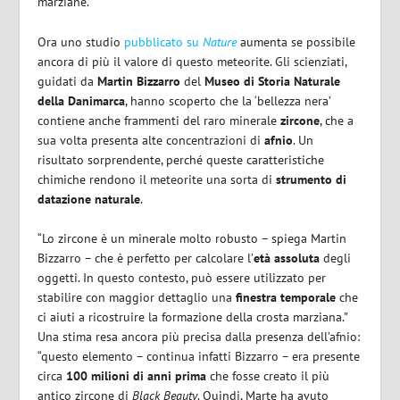
marziane.
Ora uno studio
pubblicato su
Nature
aumenta se possibile
ancora di più il valore di questo meteorite. Gli scienziati,
guidati da
Martin
Bizzarro
del
Museo di Storia Naturale
della Danimarca
, hanno scoperto che la ‘bellezza nera’
contiene anche frammenti del raro minerale
zircone
, che a
sua volta presenta alte concentrazioni di
afnio
. Un
risultato sorprendente, perché queste caratteristiche
chimiche rendono il meteorite una sorta di
strumento di
datazione naturale
.
“Lo zircone è un minerale molto robusto – spiega Martin
Bizzarro – che è perfetto per calcolare l’
età assoluta
degli
oggetti. In questo contesto, può essere utilizzato per
stabilire con maggior dettaglio una
finestra temporale
che
ci aiuti a ricostruire la formazione della crosta marziana.”
Una stima resa ancora più precisa dalla presenza dell’afnio:
“questo elemento – continua infatti Bizzarro – era presente
circa
100 milioni di anni prima
che fosse creato il più
antico zircone di
Black Beauty
. Quindi, Marte ha avuto