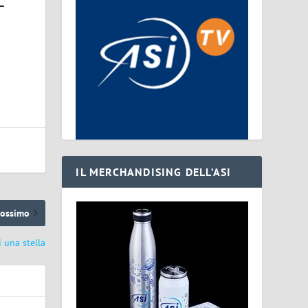
–
IL MERCHANDISING DELL’ASI
rossimo
i una stella