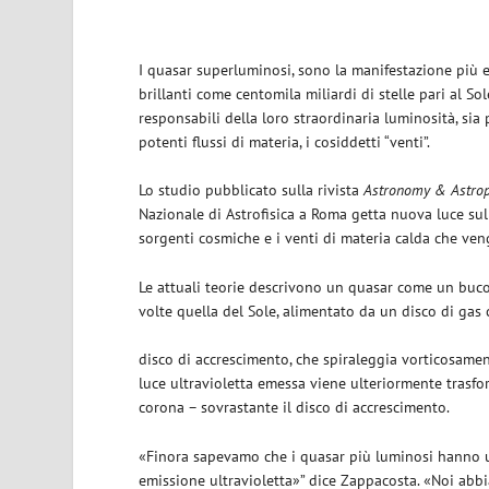
I quasar superluminosi, sono la manifestazione più e
brillanti come centomila miliardi di stelle pari al Sol
responsabili della loro straordinaria luminosità, sia
potenti flussi di materia, i cosiddetti “venti”.
Lo studio pubblicato sulla rivista
Astronomy & Astrop
Nazionale di Astrofisica a Roma getta nuova luce sul
sorgenti cosmiche e i venti di materia calda che ven
Le attuali teorie descrivono un quasar come un buco 
volte quella del Sole, alimentato da un disco di gas 
disco di accrescimento, che spiraleggia vorticosamen
luce ultravioletta emessa viene ulteriormente trasfo
corona – sovrastante il disco di accrescimento.
«Finora sapevamo che i quasar più luminosi hanno un
emissione ultravioletta»” dice Zappacosta. «Noi abbi