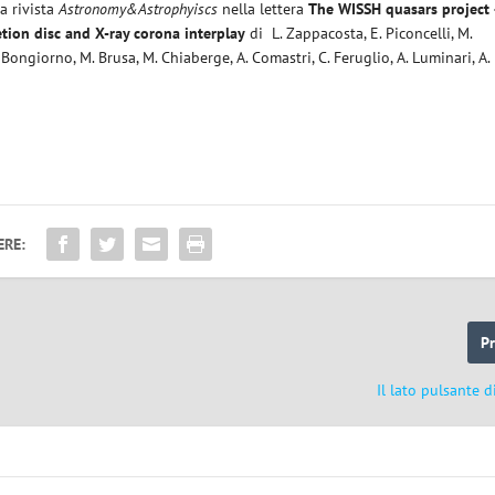
a rivista
Astronomy&Astrophyiscs
nella lettera
The WISSH quasars project 
retion disc and X-ray corona interplay
di L. Zappacosta, E. Piconcelli, M.
 A. Bongiorno, M. Brusa, M. Chiaberge, A. Comastri, C. Feruglio, A. Luminari, A.
ERE:
P
Il lato pulsante d