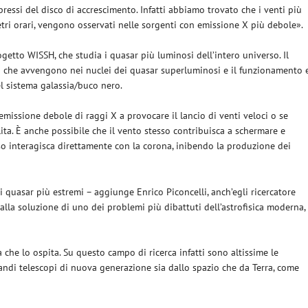
pressi del disco di accrescimento. Infatti abbiamo trovato che i venti più
etri orari, vengono osservati nelle sorgenti con emissione X più debole».
getto WISSH, che studia i quasar più luminosi dell’intero universo. Il
 che avvengono nei nuclei dei quasar superluminosi e il funzionamento 
el sistema galassia/buco nero.
’emissione debole di raggi X a provocare il lancio di venti veloci o se
ita. È anche possibile che il vento stesso contribuisca a schermare e
so interagisca direttamente con la corona, inibendo la produzione dei
i quasar più estremi – aggiunge Enrico Piconcelli, anch’egli ricercatore
 alla soluzione di uno dei problemi più dibattuti dell’astrofisica moderna,
a che lo ospita. Su questo campo di ricerca infatti sono altissime le
grandi telescopi di nuova generazione sia dallo spazio che da Terra, come