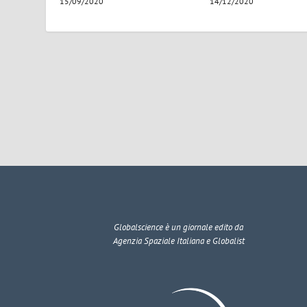
15/09/2020
14/12/2020
Globalscience
è un giornale edito da
Agenzia Spaziale Italiana e Globalist