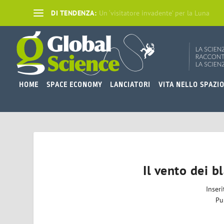
DI TENDENZA:
Un ‘visitatore invadente’ per la Luna
HOME
SPACE ECONOMY
LANCIATORI
VITA NELLO SPAZI
Il vento dei b
Inser
Pu