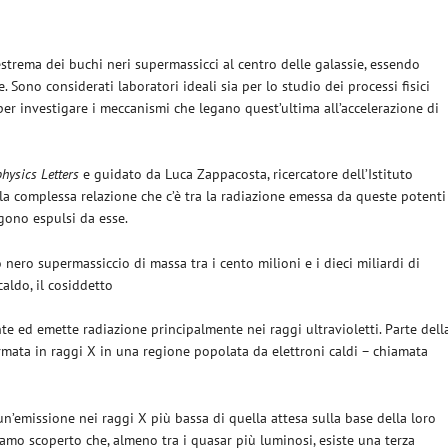
strema dei buchi neri supermassicci al centro delle galassie, essendo
e. Sono considerati laboratori ideali sia per lo studio dei processi fisici
 per investigare i meccanismi che legano quest’ultima all’accelerazione di
hysics Letters
e guidato da Luca Zappacosta, ricercatore dell’Istituto
la complessa relazione che c’è tra la radiazione emessa da queste potenti
gono espulsi da esse.
nero supermassiccio di massa tra i cento milioni e i dieci miliardi di
caldo, il cosiddetto
te ed emette radiazione principalmente nei raggi ultravioletti. Parte dell
rmata in raggi X in una regione popolata da elettroni caldi – chiamata
’emissione nei raggi X più bassa di quella attesa sulla base della loro
amo scoperto che, almeno tra i quasar più luminosi, esiste una terza