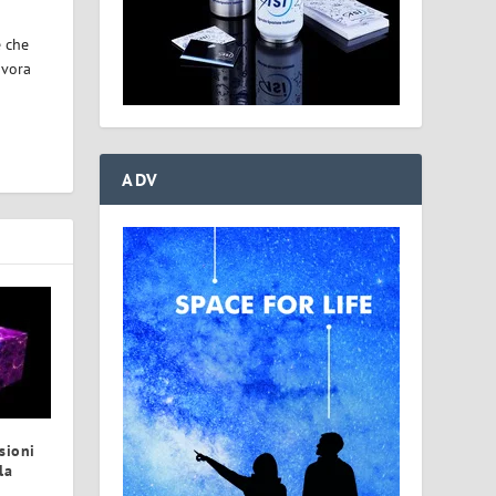
e che
avora
ADV
sioni
la