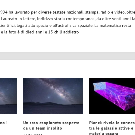
1994 ha lavorato per diverse testate nazionali, stampa, radio e video, oltr
. Laureato in lettere, indirizzo storia contemporanea, da oltre venti anni l
ientifici, legati allo spazio e all'astrofisica spaziale. La matematica resta
la foto è di dieci anni e 15 chili addietro
no i
Un raro esopianeta scoperto
Planck rivela le connes
da un team insolito
tra le galassie attive e 
materia oscura