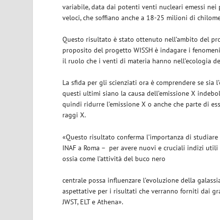
variabile, data dai potenti venti nucleari emessi nei 
veloci, che soffiano anche a 18-25 milioni di chilom
Questo risultato è stato ottenuto nell’ambito del pro
proposito del progetto WISSH è indagare i fenomeni
il ruolo che i venti di materia hanno nell’ecologia d
La sfida per gli scienziati ora è comprendere se sia l
questi ultimi siano la causa dell’emissione X indebol
quindi ridurre l’emissione X o anche che parte di es
raggi X.
«Questo risultato conferma l’importanza di studiare 
INAF a Roma – per avere nuovi e cruciali indizi utili
ossia come l’attività del buco nero
centrale possa influenzare l’evoluzione della galassi
aspettative per i risultati che verranno forniti dai 
JWST, ELT e Athena».