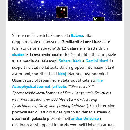
Si trova nella costellazione della
Balena
, alla
ragguardevole distanza di
13 miliardi di anni luce
ed è
formato da una ‘squadra’ di
12 galassie
: si tratta di un
cluster
in forma embrionale
, che è stato identificato grazie
alla sinergia dei
telescopi
Subaru
,
Keck
e
Gemini Nord
. La
scoperta è stata effettuata da un gruppo internazionale di
astronomi, coordinati dal
Naoj
(
N
ational
A
stronomical
O
bservatory of
J
apan), ed è stata pubblicata su
The
Astrophysical Journal
(
articolo
:
“Silverrush. VIII.
Spectroscopic Identifications of Early Large-scale Structures
with Protoclusters over 200 Mpc at z ~ 6–7: Strong
Associations of Dusty Star-forming Galaxies”
). Con il termine
protocluster
gli studiosi designano un denso
sistema di
dozzine di galassie
presente nell’
antico Universo
e
destinato a svilupparsi in un
cluster
; nell’Universo attuale