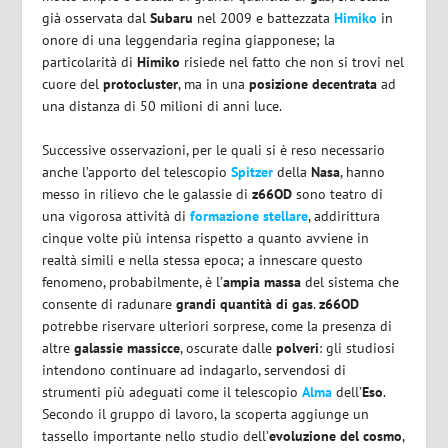
già osservata dal
Subaru
nel 2009 e battezzata
Himiko
in
onore di una leggendaria regina giapponese; la
particolarità di
Himiko
risiede nel fatto che non si trovi nel
cuore del
protocluster
, ma in una
posizione decentrata
ad
una distanza di 50 milioni di anni luce.
Successive osservazioni, per le quali si è reso necessario
anche l’apporto del telescopio
Spitzer
della
Nasa
, hanno
messo in rilievo che le galassie di
z66OD
sono teatro di
una vigorosa attività di
formazione stellare
, addirittura
cinque volte più intensa rispetto a quanto avviene in
realtà simili e nella stessa epoca; a innescare questo
fenomeno, probabilmente, è l’
ampia massa
del sistema che
consente di radunare
grandi quantità di gas
.
z66OD
potrebbe riservare ulteriori sorprese, come la presenza di
altre
galassie massicce
, oscurate dalle
polveri
: gli studiosi
intendono continuare ad indagarlo, servendosi di
strumenti più adeguati come il telescopio
Alma
dell’
Eso
.
Secondo il gruppo di lavoro, la scoperta aggiunge un
tassello importante nello studio dell’
evoluzione del cosmo
,