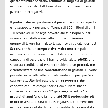
queste strutture ospitano
centinaia di migliaia di galassie
,
ma i loro meccanismi di formazione presentano ancora
parecchi interrogativi.
Il
protocluster
in questione è il
più antico
sinora scoperto
e ha strappato – per una differenza di 100 milioni di anni
– il record ad un ‘collega’ scovato dal telescopio Subaru
vicino alla costellazione della Chioma di Berenice. Il
gruppo di lavoro ha iniziato la sua ricerca avvalendosi del
Subaru
, che ha un
campo visivo molto ampio
e può
mappare vaste porzioni di cielo. I dati raccolti in questa
campagna di osservazioni hanno evidenziato
z66OD
, una
struttura candidata ad essere considerata un
protocluster
e caratterizzata da una
concentrazione di galassie
15 volte
più intensa rispetto alle normali condizioni per quell’era
così remota. Ulteriori osservazioni
spettroscopiche
,
condotte con i telescopi
Keck
e
Gemini Nord
, hanno
confermato la presenza di
12 galassie
, risalenti a
13
miliardi di anni fa
, che fanno di
z66OD
il
protocluster più
antico
in assoluto. Una di queste galassie, di dimensioni
molto ampie e dotata di grandi quantità di
gas
, era stata