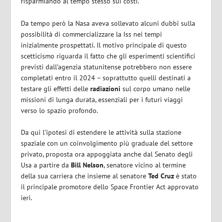
risparmiando al tempo stesso sui costi.
Da tempo però la Nasa aveva sollevato alcuni dubbi sulla
possibilità di commercializzare la Iss nei tempi
inizialmente prospettati. Il motivo principale di questo
scetticismo riguarda il fatto che gli esperimenti scientifici
previsti dall’agenzia statunitense potrebbero non essere
completati entro il 2024 – soprattutto quelli destinati a
testare gli effetti delle
radiazioni
sul corpo umano nelle
missioni di lunga durata, essenziali per i futuri viaggi
verso lo spazio profondo.
Da qui l’ipotesi di estendere le attività sulla stazione
spaziale con un coinvolgimento più graduale del settore
privato, proposta ora appoggiata anche dal Senato degli
Usa a partire da
Bill
Nelson
, senatore vicino al termine
della sua carriera che insieme al senatore
Ted
Cruz
è stato
il principale promotore dello Space Frontier Act approvato
ieri.