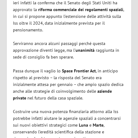
ieri infatti la conferma che il Senato degli Stati Uniti ha
approvato la
riforma commerciale dei regolamenti spaziali
,
in cui si propone appunto l’estensione delle attività sulla
Iss oltre il 2024, data inizialmente prevista per il
pensionamento.
Serviranno ancora alcuni passaggi perché questa
approvazione diventi legge, ma l’
unanimità
raggiunta in
sede di consiglio fa ben sperare.
Passa dunque il vaglio lo
Space Frontier Act
, in anticipo
rispetto al previsto – la risposta del Senato era
inizialmente attesa per gennaio – che ampio spazio dedica
anche alle strategie di coinvolgimento delle
aziende
private
nel futuro della casa spaziale.
Costruire una nuova potenza finanziaria attorno alla Iss
potrebbe infatti aiutare le agenzie spaziali a concentrarsi
sui nuovi obiettivi strategici come
Luna
e
Marte
,
conservando l’eredità scientifica della stazione e