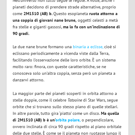
Nell’universo non tutto segue le regole. A volte, anche i
pianeti decidono di prendere strade alternative, proprio
come
2M1510 (AB) b.
Questo esopianeta
ruota attorno a
una coppia di giovani nane brune,
oggetti celesti a metà
fra stelle e giganti gassosi,
ma lo fa con un’inclinazione di
90 gradi.
Le due nane brune formano una
binaria a eclisse,
cioè si
eclissano periodicamente a vicenda viste dalla Terra,
facilitando l’osservazione delle loro orbite. È un sistema
molto raro: finora, con queste caratteristiche, se ne
conosceva solo un’altra coppia, senza però un pianeta a
danzarvi attorno.
La maggior parte dei pianeti scoperti in orbita attorno a
stelle doppie, come il celebre
Tatooine
di Star Wars, segue
orbite che si trovano sullo stesso piano di quelle stellari.
In altre parole, tutto gira ‘piatto’ come un disco.
Ma quella
di 2M1510 (AB) b è un’
orbita polare,
o perpendicolare,
ovvero inclinata di circa 90 gradi rispetto al piano orbitale
delle due stelle. È come se il pianeta non ruotasse lungo il