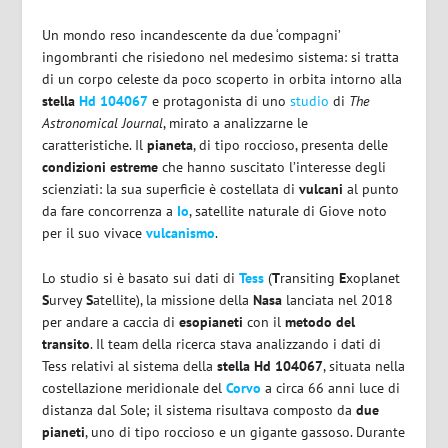
Un mondo reso incandescente da due ‘compagni’
ingombranti che risiedono nel medesimo sistema: si tratta
di un corpo celeste da poco scoperto in orbita intorno alla
stella
Hd 104067
e protagonista di uno
studio
di
The
Astronomical Journal
, mirato a analizzarne le
caratteristiche. Il
pianeta
, di tipo roccioso, presenta delle
condizioni estreme
che hanno suscitato l’interesse degli
scienziati: la sua superficie è costellata di
vulcani
al punto
da fare concorrenza a
Io
, satellite naturale di Giove noto
per il suo vivace
vulcanismo
.
Lo studio si è basato sui dati di
Tess
(
T
ransiting
E
xoplanet
S
urvey
S
atellite), la missione della
Nasa
lanciata nel 2018
per andare a caccia di
esopianeti
con il
metodo del
transito
. Il team della ricerca stava analizzando i dati di
Tess relativi al sistema della
stella Hd 104067
, situata nella
costellazione meridionale del
Corvo
a circa 66 anni luce di
distanza dal Sole; il sistema risultava composto da
due
pianeti
, uno di tipo roccioso e un gigante gassoso. Durante