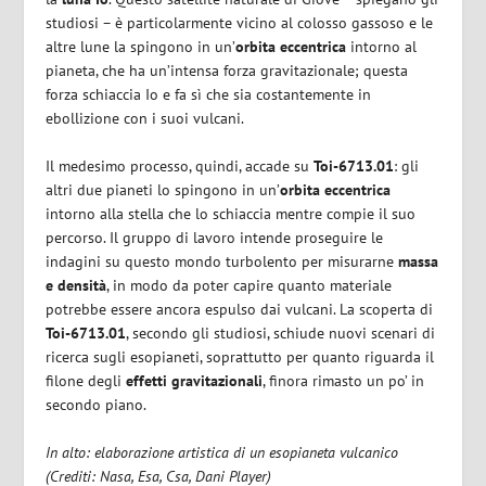
studiosi – è particolarmente vicino al colosso gassoso e le
altre lune la spingono in un’
orbita eccentrica
intorno al
pianeta, che ha un’intensa forza gravitazionale; questa
forza schiaccia Io e fa sì che sia costantemente in
ebollizione con i suoi vulcani.
Il medesimo processo, quindi, accade su
Toi-6713.01
: gli
altri due pianeti lo spingono in un’
orbita eccentrica
intorno alla stella che lo schiaccia mentre compie il suo
percorso. Il gruppo di lavoro intende proseguire le
indagini su questo mondo turbolento per misurarne
massa
e densità
, in modo da poter capire quanto materiale
potrebbe essere ancora espulso dai vulcani. La scoperta di
Toi-6713.01
, secondo gli studiosi, schiude nuovi scenari di
ricerca sugli esopianeti, soprattutto per quanto riguarda il
filone degli
effetti gravitazionali
, finora rimasto un po’ in
secondo piano.
In alto: elaborazione artistica di un esopianeta vulcanico
(Crediti: Nasa, Esa, Csa, Dani Player)