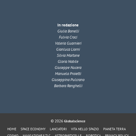
In redazione
Giulia Bonelli
Fulvia Croci
Valeria Guarnieri
Gianluca Liorni
Silvia Martone
Gloria Nobile
Giuseppe Nucera
Manuela Proietti
Giuseppina Pulcrano
Barbara Ranghelli
© 2026
Globalscience
HOME
SPACE ECONOMY
LANCIATORI
VITA NELLO SPAZIO
PIANETA TERRA
COSMO
NAVIGAZIONE&TLC
ASTROPARTICELLE
ROBOTICA
PRIVACY POLICY