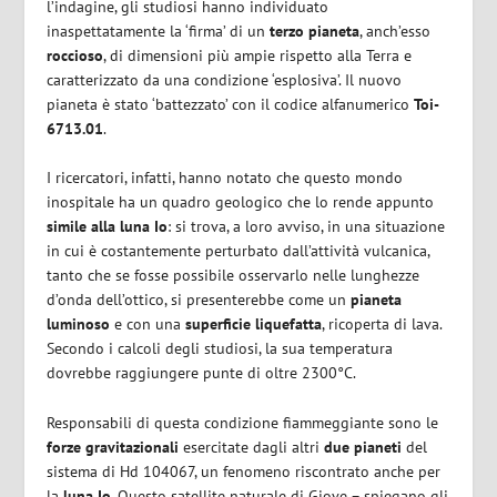
l’indagine, gli studiosi hanno individuato
inaspettatamente la ‘firma’ di un
terzo pianeta
, anch’esso
roccioso
, di dimensioni più ampie rispetto alla Terra e
caratterizzato da una condizione ‘esplosiva’. Il nuovo
pianeta è stato ‘battezzato’ con il codice alfanumerico
Toi-
6713.01
.
I ricercatori, infatti, hanno notato che questo mondo
inospitale ha un quadro geologico che lo rende appunto
simile alla luna Io
: si trova, a loro avviso, in una situazione
in cui è costantemente perturbato dall’attività vulcanica,
tanto che se fosse possibile osservarlo nelle lunghezze
d’onda dell’ottico, si presenterebbe come un
pianeta
luminoso
e con una
superficie liquefatta
, ricoperta di lava.
Secondo i calcoli degli studiosi, la sua temperatura
dovrebbe raggiungere punte di oltre 2300°C.
Responsabili di questa condizione fiammeggiante sono le
forze gravitazionali
esercitate dagli altri
due pianeti
del
sistema di Hd 104067, un fenomeno riscontrato anche per
la
luna Io
. Questo satellite naturale di Giove – spiegano gli