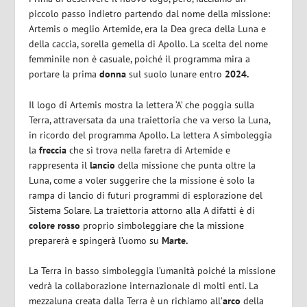
piccolo passo indietro partendo dal nome della missione:
Artemis o meglio Artemide, era la Dea greca della Luna e
della caccia, sorella gemella di Apollo. La scelta del nome
femminile non è casuale, poiché il programma mira a
portare la prima
donna
sul suolo lunare entro
2024.
Il logo di Artemis mostra la lettera ‘A’ che poggia sulla
Terra, attraversata da una traiettoria che va verso la Luna,
in ricordo del programma Apollo. La lettera A simboleggia
la
freccia
che si trova nella faretra di Artemide e
rappresenta il
lancio
della missione che punta oltre la
Luna, come a voler suggerire che la missione è solo la
rampa di lancio di futuri programmi di esplorazione del
Sistema Solare. La traiettoria attorno alla A difatti è di
colore rosso
proprio simboleggiare che la missione
preparerà e spingerà l’uomo su
Marte.
La Terra in basso simboleggia l’umanità poiché la missione
vedrà la collaborazione internazionale di molti enti. La
mezzaluna creata dalla Terra è un richiamo all’
arco
della