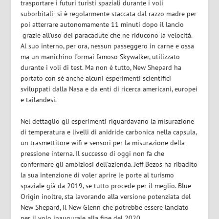
trasportare i futuri turisti spaziali durante i voli
suborbitali- si è regolarmente staccata dal razzo madre per
poi atterrare autonomamente 11 minuti dopo il lancio
grazie all’uso dei paracadute che ne riducono la velocità.
Al suo interno, per ora, nessun passeggero in carne e ossa
ma un manichino l’ormai famoso Skywalker, utilizzato
durante i voli di test. Ma non è tutto, New Shepard ha
portato con sé anche alcuni esperimenti scientifici
sviluppati dalla Nasa e da enti di ricerca americani, europei
e tailandesi.
Nel dettaglio gli esperimenti riguardavano la misurazione
di temperatura e livelli di anidride carbonica nella capsula,
un trasmettitore wifi e sensori per la misurazione della
pressione interna. Il successo di oggi non fa che
confermare gli ambiziosi dell’azienda. Jeff Bezos ha ribadito
la sua intenzione di voler aprire le porte al turismo
spaziale già da 2019, se tutto procede per il meglio. Blue
Origin inoltre, sta lavorando alla versione potenziata del
New Shepard, il New Glenn che potrebbe essere lanciato
per il volo inaugurale alla fine del 2020.