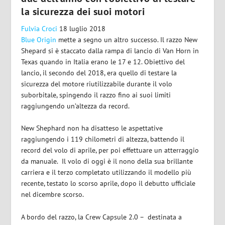
la sicurezza dei suoi motori
Fulvia Croci
18 luglio 2018
Blue Origin
mette a segno un altro successo. Il razzo New
Shepard si è staccato dalla rampa di lancio di Van Horn in
Texas quando in Italia erano le 17 e 12. Obiettivo del
lancio, il secondo del 2018, era quello di testare la
sicurezza del motore riutilizzabile durante il volo
suborbitale, spingendo il razzo fino ai suoi limiti
raggiungendo un’altezza da record.
New Shephard non ha disatteso le aspettative
raggiungendo i 119 chilometri di altezza, battendo il
record del volo di aprile, per poi effettuare un atterraggio
da manuale. Il volo di oggi è il nono della sua brillante
carriera e il terzo completato utilizzando il modello più
recente, testato lo scorso aprile, dopo il debutto ufficiale
nel dicembre scorso.
A bordo del razzo, la Crew Capsule 2.0 – destinata a