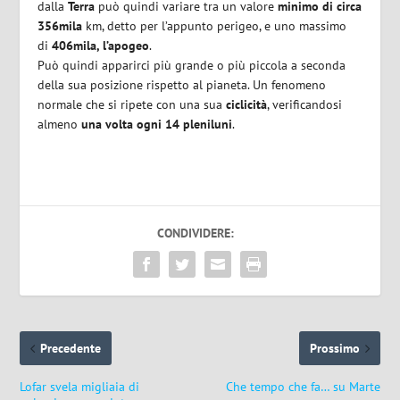
dalla
Terra
può quindi variare tra un valore
minimo di circa
356mila
km, detto per l’appunto perigeo, e uno massimo
di
406mila, l’apogeo
.
Può quindi apparirci più grande o più piccola a seconda
della sua posizione rispetto al pianeta. Un fenomeno
normale che si ripete con una sua
ciclicità
, verificandosi
almeno
una volta ogni 14 pleniluni
.
CONDIVIDERE:
Precedente
Prossimo
Lofar svela migliaia di
Che tempo che fa… su Marte