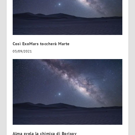
Così ExoMars toccherà Marte
03/09/2021
Alma svela la chimica di Borisov