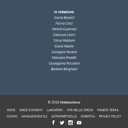
In redazione
Giulia Bonelli
Fulvia Croci
Valeria Guarnieri
Gianluca Liorni
Silvia Martone
Gloria Nobile
Giuseppe Nucera
Manuela Proietti
Giuseppina Pulcrano
Barbara Ranghelli
© 2026
Globalscience
HOME
SPACE ECONOMY
LANCIATORI
VITA NELLO SPAZIO
PIANETA TERRA
COSMO
NAVIGAZIONE&TLC
ASTROPARTICELLE
ROBOTICA
PRIVACY POLICY