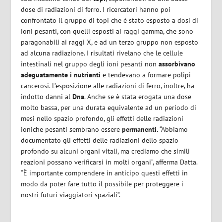
dose di radiazioni di ferro. I ricercatori hanno poi
confrontato il gruppo di topi che è stato esposto a dosi di
ioni pesanti, con quelli esposti ai raggi gamma, che sono
paragonabili ai raggi X, e ad un terzo gruppo non esposto
ad alcuna radiazione. I risultati rivelano che le cellule
intestinali nel gruppo degli ioni pesanti non
assorbivano
adeguatamente i nutrienti
e tendevano a formare polipi
cancerosi. L’esposizione alle radiazioni di ferro, inoltre, ha
indotto danni al
Dna
. Anche se è stata erogata una dose
molto bassa, per una durata equivalente ad un periodo di
mesi nello spazio profondo, gli effetti delle radiazioni
ioniche pesanti sembrano essere
permanenti.
“Abbiamo
documentato gli effetti delle radiazioni dello spazio
profondo su alcuni organi vitali, ma crediamo che simili
reazioni possano verificarsi in molti organi”, afferma Datta.
“È importante comprendere in anticipo questi effetti in
modo da poter fare tutto il possibile per proteggere i
nostri futuri viaggiatori spaziali”.