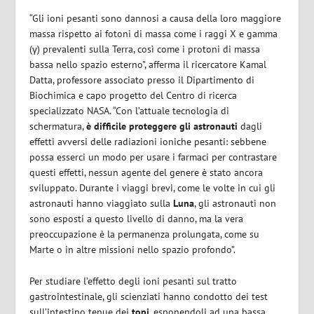
“Gli ioni pesanti sono dannosi a causa della loro maggiore
massa rispetto ai fotoni di massa come i raggi X e gamma
(γ) prevalenti sulla Terra, così come i protoni di massa
bassa nello spazio esterno”, afferma il ricercatore Kamal
Datta, professore associato presso il Dipartimento di
Biochimica e capo progetto del Centro di ricerca
specializzato NASA. “Con l’attuale tecnologia di
schermatura,
è difficile proteggere gli astronauti
dagli
effetti avversi delle radiazioni ioniche pesanti: sebbene
possa esserci un modo per usare i farmaci per contrastare
questi effetti, nessun agente del genere è stato ancora
sviluppato. Durante i viaggi brevi, come le volte in cui gli
astronauti hanno viaggiato sulla
Luna
, gli astronauti non
sono esposti a questo livello di danno, ma la vera
preoccupazione è la permanenza prolungata, come su
Marte o in altre missioni nello spazio profondo”.
Per studiare l’effetto degli ioni pesanti sul tratto
gastrointestinale, gli scienziati hanno condotto dei test
sull’intestino tenue dei
topi
, esponendoli ad una bassa