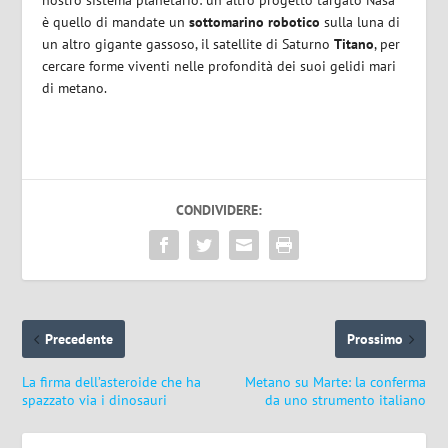
nostro sistema planetario: un altro progetto targato Nasa
è quello di mandate un
sottomarino
robotico
sulla luna di
un altro gigante gassoso, il satellite di Saturno
Titano
, per
cercare forme viventi nelle profondità dei suoi gelidi mari
di metano.
CONDIVIDERE:
Precedente
Prossimo
La firma dell’asteroide che ha
Metano su Marte: la conferma
spazzato via i dinosauri
da uno strumento italiano