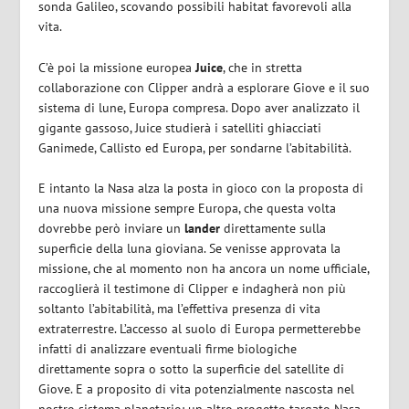
sonda Galileo, scovando possibili habitat favorevoli alla
vita.
C’è poi la missione europea
Juice
, che in stretta
collaborazione con Clipper andrà a esplorare Giove e il suo
sistema di lune, Europa compresa. Dopo aver analizzato il
gigante gassoso, Juice studierà i satelliti ghiacciati
Ganimede, Callisto ed Europa, per sondarne l’abitabilità.
E intanto la Nasa alza la posta in gioco con la proposta di
una nuova missione sempre Europa, che questa volta
dovrebbe però inviare un
lander
direttamente sulla
superficie della luna gioviana. Se venisse approvata la
missione, che al momento non ha ancora un nome ufficiale,
raccoglierà il testimone di Clipper e indagherà non più
soltanto l’abitabilità, ma l’effettiva presenza di vita
extraterrestre. L’accesso al suolo di Europa permetterebbe
infatti di analizzare eventuali firme biologiche
direttamente sopra o sotto la superficie del satellite di
Giove. E a proposito di vita potenzialmente nascosta nel