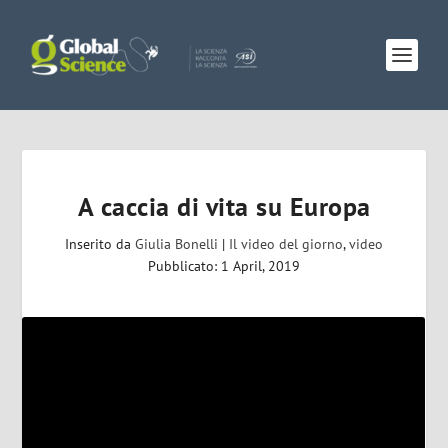
A caccia di vita su Europa
Inserito da
Giulia Bonelli
|
Il video del giorno
,
video
Pubblicato: 1 April, 2019